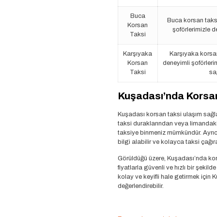
Buca
Buca korsan taksi 
Korsan
şoförlerimizle 
Taksi
Karşıyaka
Karşıyaka korsan
Korsan
deneyimli şoförlerim
Taksi
sa
Kuşadası’nda Korsan 
Kuşadası korsan taksi ulaşım sağl
taksi duraklarından veya limandaki
taksiye binmeniz mümkündür. Ayrıca 
bilgi alabilir ve kolayca taksi çağıra
Görüldüğü üzere, Kuşadası’nda ko
fiyatlarla güvenli ve hızlı bir şeki
kolay ve keyifli hale getirmek için
değerlendirebilir.