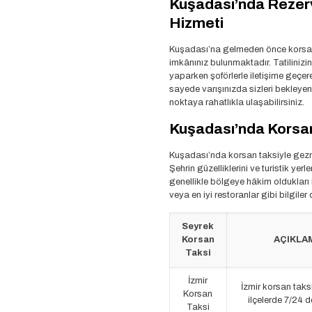
Kuşadası’nda Rezer
Hizmeti
Kuşadası’na gelmeden önce korsan
imkânınız bulunmaktadır. Tatiliniz
yaparken şoförlerle iletişime geçere
sayede varışınızda sizleri bekleyen 
noktaya rahatlıkla ulaşabilirsiniz.
Kuşadası’nda Korsan 
Kuşadası’nda korsan taksiyle gezme
Şehrin güzelliklerini ve turistik yerle
genellikle bölgeye hâkim oldukları 
veya en iyi restoranlar gibi bilgiler 
Seyrek
Korsan
AÇIKLA
Taksi
İzmir
İzmir korsan taks
Korsan
ilçelerde 7/24 
Taksi